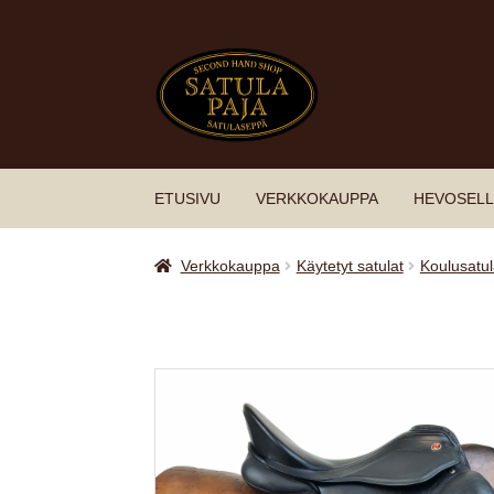
Siirry
Siirry
navigointiin
sisältöön
ETUSIVU
VERKKOKAUPPA
HEVOSELL
Verkkokauppa
Käytetyt satulat
Koulusatul