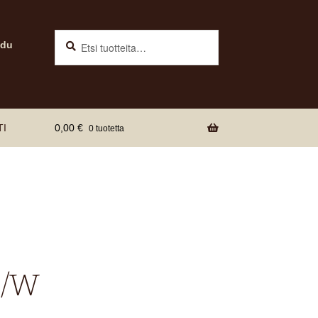
Haku
Etsi:
udu
TI
0,00
€
0 tuotetta
7″/W