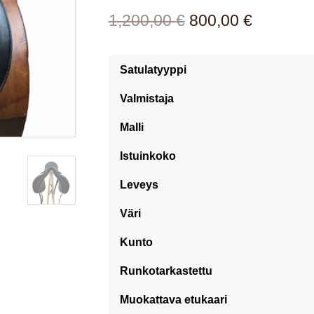
Alkuperäinen
Nykyine
1,200,00
€
800,00
€
hinta
hinta
oli:
on:
Satulatyyppi
1,200,00 €.
800,00 €
Valmistaja
Malli
Istuinkoko
Leveys
Väri
Kunto
Runkotarkastettu
Muokattava etukaari