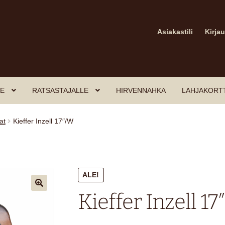
Asiakastili
Kirja
E
RATSASTAJALLE
HIRVENNAHKA
LAHJAKORT
at
Kieffer Inzell 17″/W
ALE!
Kieffer Inzell 1
🔍