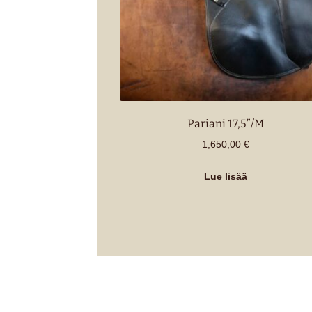
Pariani 17,5”/M
1,650,00
€
Lue lisää