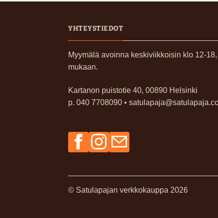
YHTEYSTIEDOT
Myymälä avoinna keskiviikkoisin klo 12-18
mukaan.
Kartanon puistotie 40, 00890 Helsinki
p. 040 7708090 • satulapaja@satulapaja.c
Facebook
Instagram
Sähköposti
© Satulapajan verkkokauppa 2026