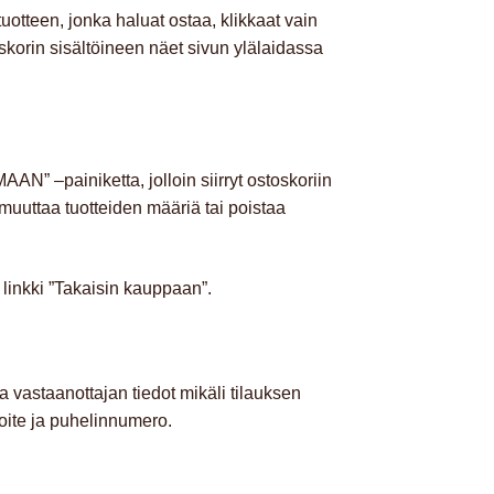
tteen, jonka haluat ostaa, klikkaat vain
korin sisältöineen näet sivun ylälaidassa
AN” –painiketta, jolloin siirryt ostoskoriin
 muuttaa tuotteiden määriä tai poistaa
 linkki ”Takaisin kauppaan”.
 vastaanottajan tiedot mikäli tilauksen
oite ja puhelinnumero.