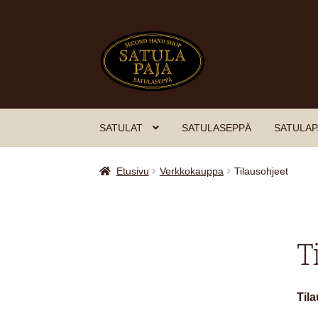
Siirry
Siirry
navigointiin
sisältöön
SATULAT
SATULASEPPÄ
SATULAPA
Etusivu
Verkkokauppa
Tilausohjeet
T
Til