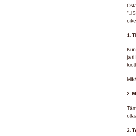
Osta
”LIS
oike
1. 
Kun 
ja t
tuot
Mikä
2. M
Tämä
otta
3. 