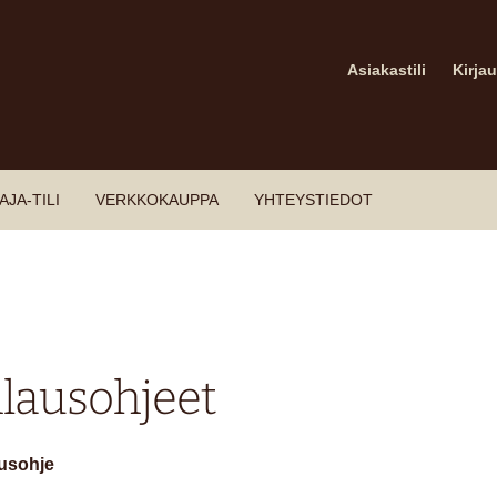
Asiakastili
Kirja
JA-TILI
VERKKOKAUPPA
YHTEYSTIEDOT
ilausohjeet
ausohje