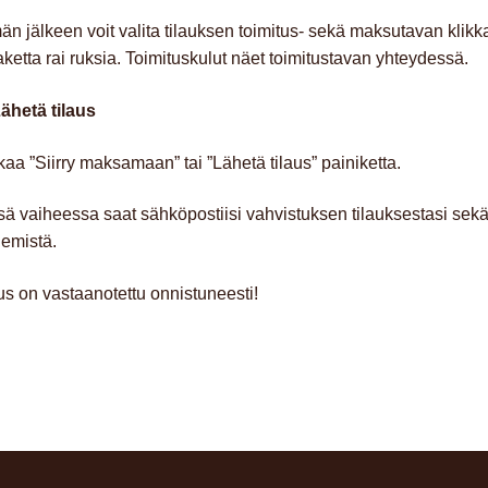
n jälkeen voit valita tilauksen toimitus- sekä maksutavan klik
ketta rai ruksia. Toimituskulut näet toimitustavan yhteydessä.
ähetä tilaus
kaa ”Siirry maksamaan” tai ”Lähetä tilaus” painiketta.
ä vaiheessa saat sähköpostiisi vahvistuksen tilauksestasi sekä l
emistä.
us on vastaanotettu onnistuneesti!