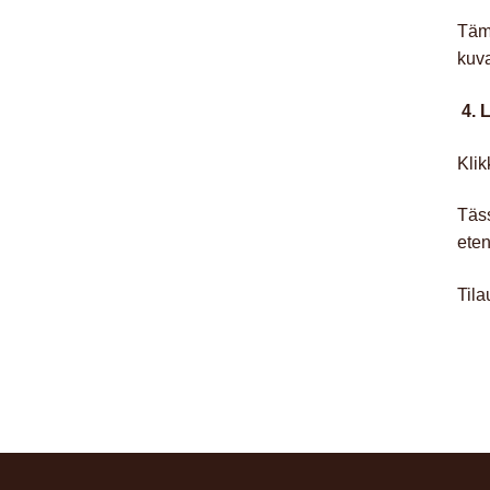
Tämä
kuva
4. L
Klik
Täss
eten
Tila