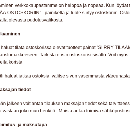
minen verkkokaupastamme on helppoa ja nopeaa. Kun löydät tuo
ÄÄ OSTOSKORIIN” –painiketta ja tuote siirtyy ostoskoriin. Ostos
alla olevasta pudotusvalikosta.
Tilaaminen
haluat tilata ostoskorissa olevat tuotteet painat ”SIIRRY TILAAMA
ilauslomakkeeseen. Tarkista ensin ostoskorisi sisältö. Voit myös
teita korista.
li haluat jatkaa ostoksia, valitse sivun vasemmasta yläreunasta
aksajan tiedot
n jälkeen voit antaa tilauksen maksajan tiedot sekä tarvittaessa
a vastaan joku muu henkilö. Muista antaa toimiva sähköpostios
Toimitus- ja maksutapa