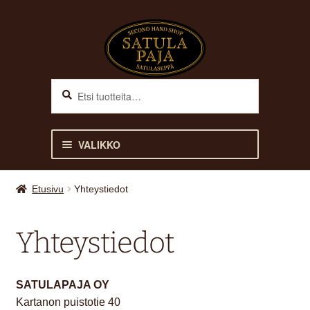
Siirry
Siirry
navigointiin
sisältöön
Haku
Etsi:
VALIKKO
Laajen
SATULAT
Etusivu
Yhteystiedot
alemm
tason
SATULASEPPÄ
Yhteystiedot
valikko
SATULAPAJA-TILI
SATULAPAJA OY
VERKKOKAUPPA
Kartanon puistotie 40