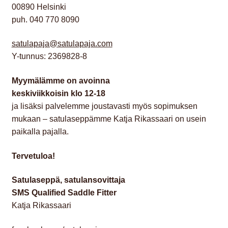
00890 Helsinki
puh. 040 770 8090
YHTEYSTIEDOT
satulapaja@satulapaja.com
Y-tunnus: 2369828-8
Myymälämme on avoinna
​keskiviikkoisin klo 12-18
ja lisäksi palvelemme joustavasti myös sopimuksen
mukaan – satulaseppämme Katja Rikassaari on usein
paikalla pajalla.
Tervetuloa!
Satulaseppä, satulansovittaja
SMS Qualified Saddle Fitter
Katja Rikassaari