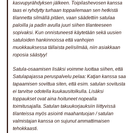
kasvupyrähdyksen jälkeen. Toipilashevosen kanssa
taas ei ryhdytty turhaan toppailemaan sen hetkistä
tilannetta silmällä pitäen, vaan säädettiin satulaa
paloilla ja padin avulla juuri siihen tilanteeseen
sopivaksi. Kun onnistuneesti käytetään sekä uusien
satuloiden hankinnoissa että vanhojen
muokkauksessa tällaista pelisilmää, niin asiakkaan
roposia säästyy!
Satula-osaamisen lisäksi voimme luottaa siihen, että
Satulapajassa peruspalvelu pelaa: Katjan kanssa saa
tapaamisen sovittua siten, että esim. satulan sovitusta
ei tarvitse odotella kuukausitolkulla. Lisäksi
toppaukset ovat aina hoituneet nopealla
toimitusajalla. Satulan takuukorjauksiin liittyvissä
tilanteissa myös asiointi maahantuojan / satulan
valmistajan kanssa on sujunut ammattimaisen
tehokkaasti.