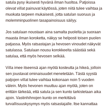
satula pysy ikuisesti hyvänä ilman huoltoa. Patjoissa
olevat villat painuvat käytössä, joten niitä tulee vaihtaa ja
muokata tarpeen mukaisesti, jotta satulan suoruus ja
molemminpuolinen tasapainoisuus säilyy.
Jos satulaan noustaan aina samalta puolelta ja suoraan
maasta ilman koroketta, näkyy se helposti toisen puolen
patjassa. Myös ratsastajan ja hevosen vinoudet näkyvät
satulassa. Satulaan nousu korokkeelta säästää sekä
satulaa, että myös hevosen selkää.
Villa imee itseensä ajan myötä kosteutta ja hikeä, jolloin
sen joustavat ominaisuudet menetetään. Tästä syystä
patjojen villat tulee vaihtaa kokonaan noin 5 vuoden
välein. Myös hevonen muuttuu ajan myötä, joten on
erittäin tärkeää, että satula ja sen kunto tarkistetaan aika
ajoin. Vastinhihnojen kunto on merkittävä
turvallisuuskysymys myös ratsastajalle. Itse kannattaa