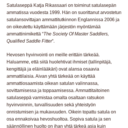
Satulaseppä Katja Rikassaari on toiminut satulasepän
YHTEYSTIEDOT
ammatissa vuodesta 1999. Hän on suorittanut arvostetun
satulansovittajan ammattitutkinnon Englannissa 2006 ja
on oikeutettu käyttämään järjestön myöntämää
ammattinimikettä “
The Society Of Master Saddlers,
Qualified Saddle Fitter
“.
Hevosen hyvinvointi on meille erittäin tärkeää.
Haluamme, että siitä huolehtivat ihmiset (tallinpitäjä,
kengittäjä ja eläinlääkäri) ovat alansa osaavia
ammattilaisia. Aivan yhtä tärkeää on käyttää
ammattiosaamista oikean satulan valinnassa,
sovittamisessa ja toppaamisessa. Ammattitaitoinen
satulaseppä varmistaa omalta osaltaan ratsukon
hyvinvoinnin, turvallisuuden sekä yhteistyön
onnistumisen ja mukavuuden. Oikein topattu satula on
osa ennakoivaa hevoshuoltoa. Sopiva satula ja sen
säännöllinen huolto on ihan yhtä tärkeä asia kuin