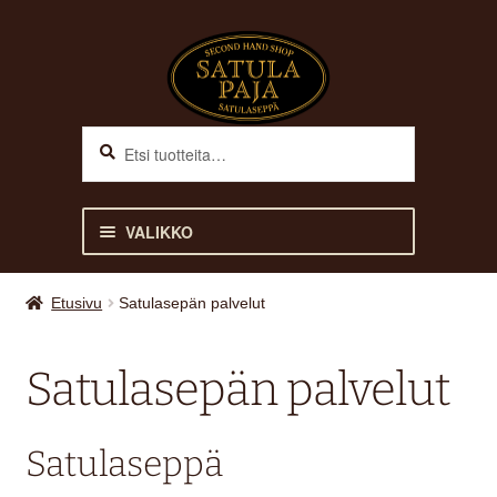
Siirry
Siirry
navigointiin
sisältöön
Haku
Etsi:
VALIKKO
Laajen
SATULAT
Etusivu
Satulasepän palvelut
alemm
tason
SATULASEPPÄ
Satulasepän palvelut
valikko
SATULAPAJA-TILI
Satulaseppä
VERKKOKAUPPA