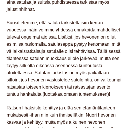
aina satulaa ja suitsia puhdistaessa tarkistaa myös
jalustinhihnat.
Suosittelemme, että satula tarkistettaisiin kerran
vuodessa, näin voimme yhdessä ennakoida mahdolliset
tulevat ongelmat ajoissa. Lisäksi, jos hevonen on ollut
esim. sairaslomalla, satulaseppä pystyy kertomaan, mitä
väliaikaisratkaisuja satulalle olisi tehtävissä. Tälläisessä
tilanteessa satulan muokkaus ei ole järkevää, mutta sen
täytyy silti olla oikeassa asennossa kuntoutusta
aloitettaessa. Satulan tarkistus on myös paikallaan
silloin, jos hevonen vastustelee satulointia, on vaikeampi
ratsastaa toiseen kierrokseen tai ratsastajan asento
tuntuu hankalalta (luottakaa omaan tuntemukseen)!
Ratsun lihaksisto kehittyy ja elää sen elämäntilanteen
mukaisesti -ihan niin kuin ihmiselläkin. Nuori hevonen
kasvaa ja kehittyy, mutta myös aikuinen hevonen