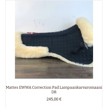
valikko
SATULAHUOVAT & ROMAANIT
SATULATARVIKKEET
SUITSET, RIIMUT & RIIMUNNARUT
Laajen
RATSASTAJALLE
alemm
tason
HIRVENNAHKA
valikko
LAHJAKORTTI
Mattes EWWA Correction Pad Lampaankarvaromaani
DR
245,00
€