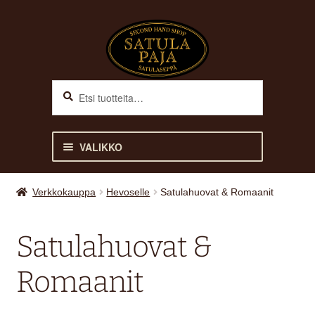
Siirry
Siirry
navigointiin
sisältöön
Haku
Etsi:
VALIKKO
ETUSIVU
Verkkokauppa
Hevoselle
Satulahuovat & Romaanit
VERKKOKAUPPA
Satulahuovat &
Laajen
HEVOSELLE
Romaanit
alemm
tason
HOITOTUOTTEET