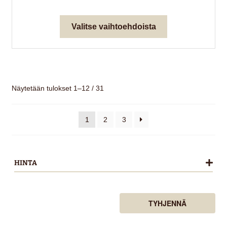
hinta
hinta
oli:
on:
Tällä
Valitse vaihtoehdoista
89,00 €.
26,70 €.
tuotteella
on
useampi
muunnelma.
Voit
Näytetään tulokset 1–12 / 31
tehdä
valinnat
1
2
3
tuotteen
sivulla.
HINTA
TYHJENNÄ