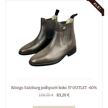
ALE!
Königs Salzburg jodhpurit koko 37 OUTLET -60%
Alkuperäinen
Nykyinen
158,00
€
63,20
€
hinta
hinta
oli:
on: