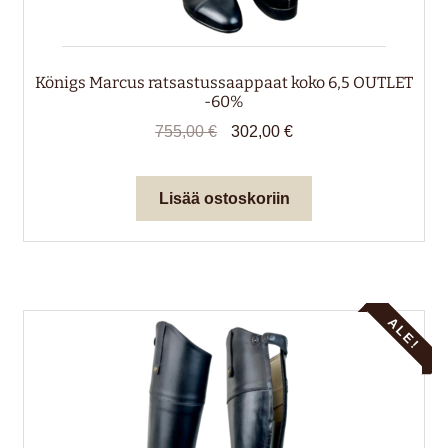
Königs Marcus ratsastussaappaat koko 6,5 OUTLET
-60%
Alkuperäinen
Nykyinen
755,00
€
302,00
€
hinta
hinta
oli:
on:
Lisää ostoskoriin
755,00 €.
302,00 €.
ALE!