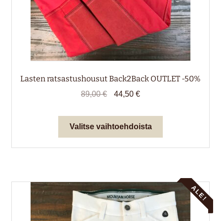
Lasten ratsastushousut Back2Back OUTLET -50%
Alkuperäinen
Nykyinen
89,00
€
44,50
€
hinta
hinta
oli:
on:
Tällä
Valitse vaihtoehdoista
89,00 €.
44,50 €.
tuotteella
on
useampi
muunnelma.
Voit
ALE!
tehdä
valinnat
tuotteen