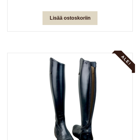
hinta
hinta
oli:
on:
Lisää ostoskoriin
526,00 €.
224,80 €.
ALE!