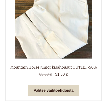
sivulla.
Mountain Horse Junior kisahousut OUTLET -50%
Alkuperäinen
Nykyinen
63,00
€
31,50
€
hinta
hinta
oli:
on:
Tällä
Valitse vaihtoehdoista
63,00 €.
31,50 €.
tuotteella
on
useampi