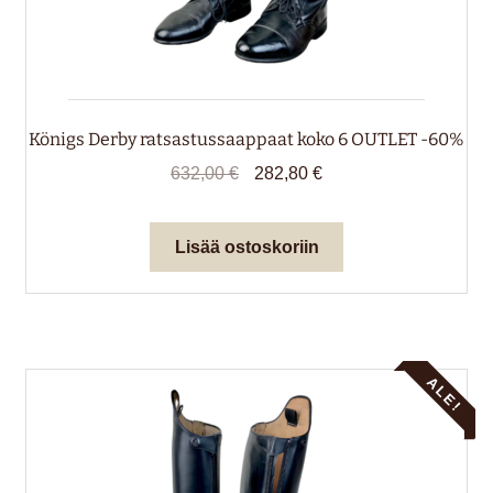
Königs Derby ratsastussaappaat koko 6 OUTLET -60%
Alkuperäinen
Nykyinen
632,00
€
282,80
€
hinta
hinta
oli:
on:
Lisää ostoskoriin
632,00 €.
282,80 €.
ALE!