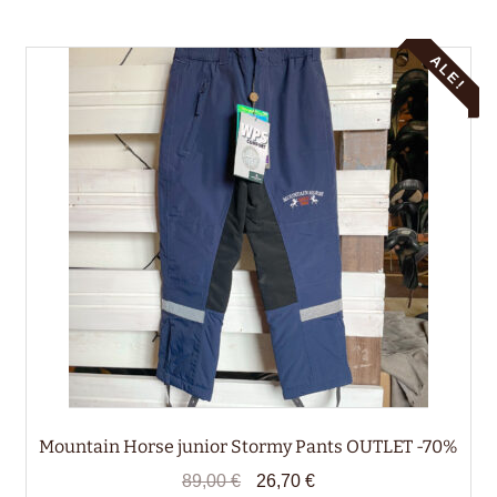
muunnelma.
Voit
ALE!
tehdä
valinnat
tuotteen
sivulla.
Mountain Horse junior Stormy Pants OUTLET -70%
Alkuperäinen
Nykyinen
89,00
€
26,70
€