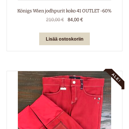
Königs Wien jodhpurit koko 41 OUTLET -60%
Alkuperäinen
Nykyinen
210,00
€
84,00
€
hinta
hinta
oli:
on:
Lisää ostoskoriin
210,00 €.
84,00 €.
ALE!