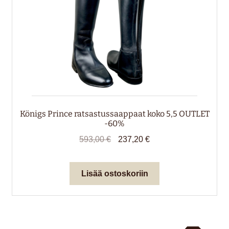
Königs Prince ratsastussaappaat koko 5,5 OUTLET
-60%
Alkuperäinen
Nykyinen
593,00
€
237,20
€
hinta
hinta
oli:
on:
Lisää ostoskoriin
593,00 €.
237,20 €.