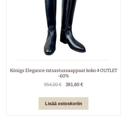
Königs Elegance ratsastussaappaat koko 4 OUTLET
-60%
Alkuperäinen
Nykyinen
954,00
€
381,60
€
hinta
hinta
oli:
on:
Lisää ostoskoriin
954,00 €.
381,60 €.