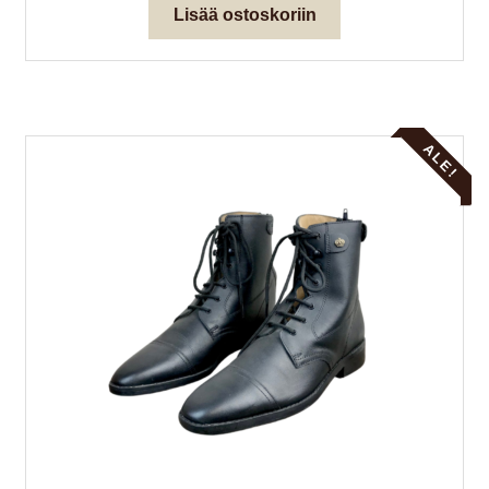
Lisää ostoskoriin
158,00 €.
63,20 €.
ALE!