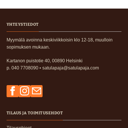
YHTEYSTIEDOT
Myymälä avoinna keskiviikkoisin klo 12-18, muulloin
sopimuksen mukaan.
Kartanon puistotie 40, 00890 Helsinki
p. 040 7708090 • satulapaja@satulapaja.com
Facebook
Instagram
Sähköposti
TILAUS JA TOIMITUSEHDOT
Tilausohjeet