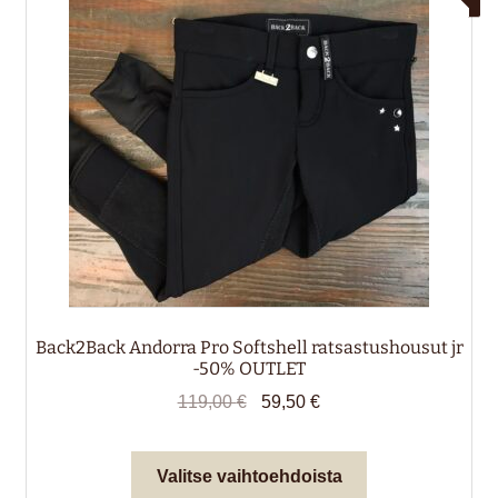
valikko
alemm
tason
HIRVENNAHKA
valikko
LAHJAKORTTI
Back2Back Andorra Pro Softshell ratsastushousut jr
-50% OUTLET
Alkuperäinen
Nykyinen
119,00
€
59,50
€
hinta
hinta
oli:
on:
Tällä
Valitse vaihtoehdoista
119,00 €.
59,50 €.
tuotteella