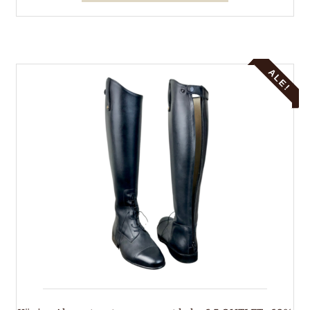
on
useampi
muunnelma.
Voit
ALE!
tehdä
valinnat
tuotteen
sivulla.