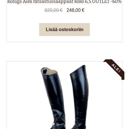
Königs Alex ratsastussaappaat koko 6,5 OUTLET -60%
Alkuperäinen
Nykyinen
620,00
€
248,00
€
hinta
hinta
oli:
on:
Lisää ostoskoriin
620,00 €.
248,00 €.
ALE!