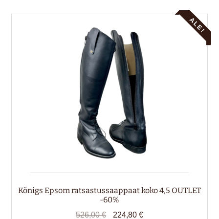
ALE!
Königs Epsom ratsastussaappaat koko 4,5 OUTLET
-60%
Alkuperäinen
Nykyinen
526,00
€
224,80
€