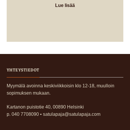
Lue lisää
YHTEYSTIEDOT
Myymälä avoinna keskiviikkoisin klo 12-18, muulloin
sopimuksen mukaan.
Kartanon puistotie 40, 00890 Helsinki
p. 040 7708090 • satulapaja@satulapaja.com