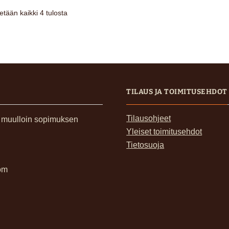
Voit
etään kaikki 4 tulosta
tehdä
valinnat
tuotteen
sivulla.
TILAUS JA TOIMITUSEHDOT
Tilausohjeet
, muulloin sopimuksen
Yleiset toimitusehdot
Tietosuoja
om