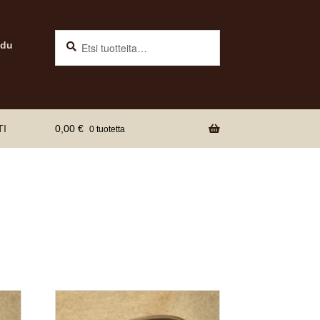
Haku
Etsi:
udu
TI
0,00
€
0 tuotetta