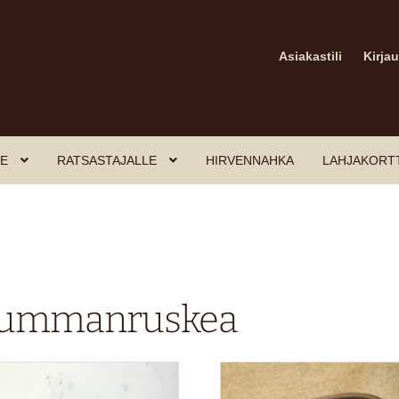
Asiakastili
Kirja
E
RATSASTAJALLE
HIRVENNAHKA
LAHJAKORT
ummanruskea