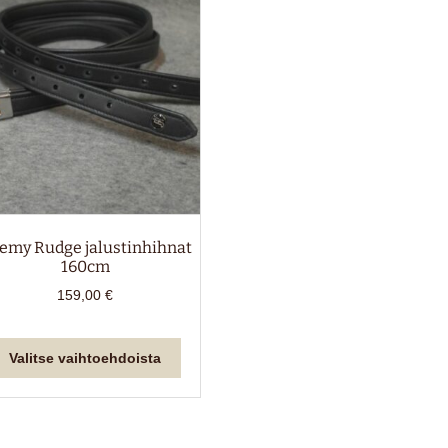
tehdä
valinnat
tuotteen
sivulla.
remy Rudge jalustinhihnat
160cm
159,00
€
Tällä
Valitse vaihtoehdoista
tuotteella
on
useampi
muunnelma.