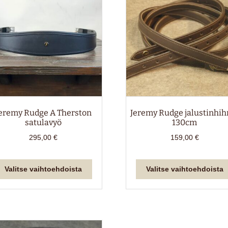
eremy Rudge A Therston
Jeremy Rudge jalustinhih
satulavyö
130cm
295,00
€
159,00
€
Tällä
Valitse vaihtoehdoista
Valitse vaihtoehdoista
tuotteella
on
useampi
muunnelma.
Voit