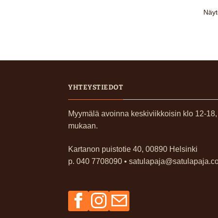
Näyt
YHTEYSTIEDOT
Myymälä avoinna keskiviikkoisin klo 12-18
mukaan.
Kartanon puistotie 40, 00890 Helsinki
p. 040 7708090 • satulapaja@satulapaja.c
Facebook
Instagram
Sähköposti