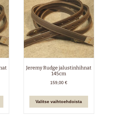
nat
Jeremy Rudge jalustinhihnat
145cm
159,00
€
Tällä
Tällä
Valitse vaihtoehdoista
tuotteella
tuotteella
on
on
useampi
useampi
muunnelma.
muunnelma.
Voit
Voit