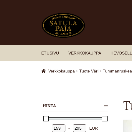
Siirry
Siirry
navigointiin
sisältöön
ETUSIVU
VERKKOKAUPPA
HEVOSELL
Verkkokauppa
Tuote Väri
Tummanruskea
T
HINTA
-
EUR