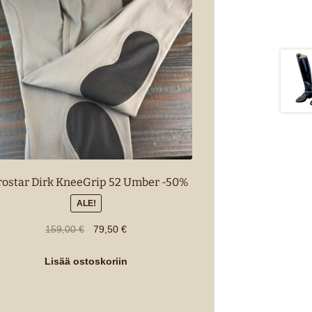
rostar Dirk KneeGrip 52 Umber -50%
ALE!
Alkuperäinen
Nykyinen
159,00
€
79,50
€
hinta
hinta
oli:
on:
Lisää ostoskoriin
159,00 €.
79,50 €.