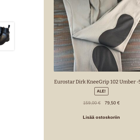
Eurostar Dirk KneeGrip 102 Umber 
ALE!
Alkuperäinen
Nykyinen
159,00
€
79,50
€
hinta
hinta
oli:
on:
Lisää ostoskoriin
159,00 €.
79,50 €.