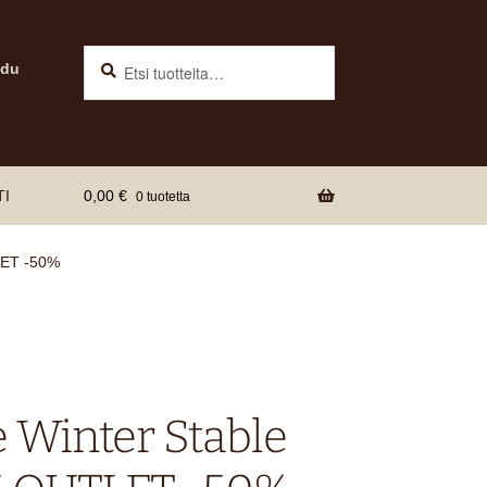
Haku
Etsi:
udu
TI
0,00
€
0 tuotetta
LET -50%
 Winter Stable