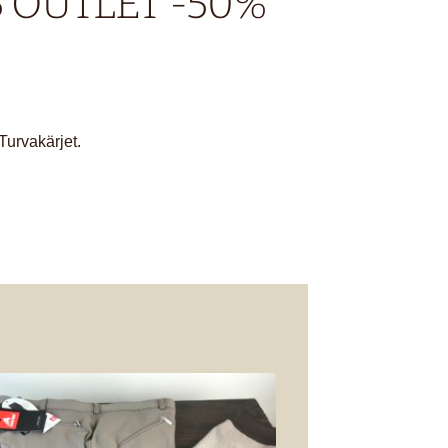
5 OUTLET -50%
 Turvakärjet.