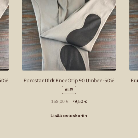
-50%
Eurostar Dirk KneeGrip 90 Umber -50%
Eu
ALE!
Alkuperäinen
Nykyinen
159,00
€
79,50
€
hinta
hinta
oli:
on:
Lisää ostoskoriin
159,00 €.
79,50 €.