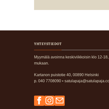
YHTEYSTIEDOT
Myymälä avoinna keskiviikkoisin klo 12-18
mukaan.
Kartanon puistotie 40, 00890 Helsinki
p. 040 7708090 • satulapaja@satulapaja.c
Facebook
Instagram
Sähköposti