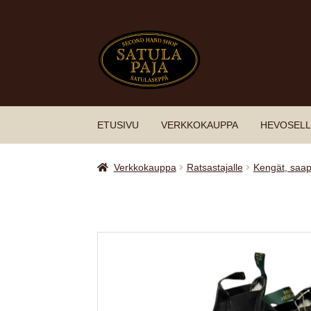
Siirry
Siirry
navigointiin
sisältöön
ETUSIVU
VERKKOKAUPPA
HEVOSELL
Verkkokauppa
Ratsastajalle
Kengät, saap