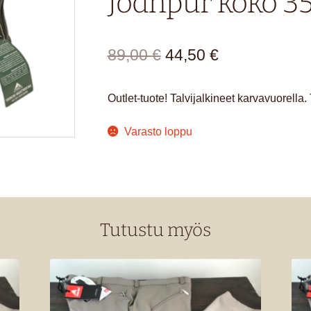
Jodhpur koko 3
Alkuperäinen
Nykyinen
89,00
€
44,50
€
hinta
hinta
Outlet-tuote! Talvijalkineet karvavuorella.
oli:
on:
89,00 €.
44,50 €.
Varasto loppu
Tutustu myös