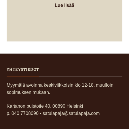
Lue lisää
YHTEYSTIEDOT
Myymälä avoinna keskiviikkoisin klo 12-18, muulloin
sopimuksen mukaan.
Kartanon puistotie 40, 00890 Helsinki
p. 040 7708090 • satulapaja@satulapaja.com