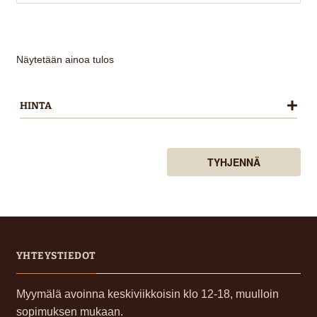
on
useampi
muunnelma.
Voit
Näytetään ainoa tulos
tehdä
valinnat
HINTA
tuotteen
sivulla.
TYHJENNÄ
YHTEYSTIEDOT
Myymälä avoinna keskiviikkoisin klo 12-18, muulloin
sopimuksen mukaan.