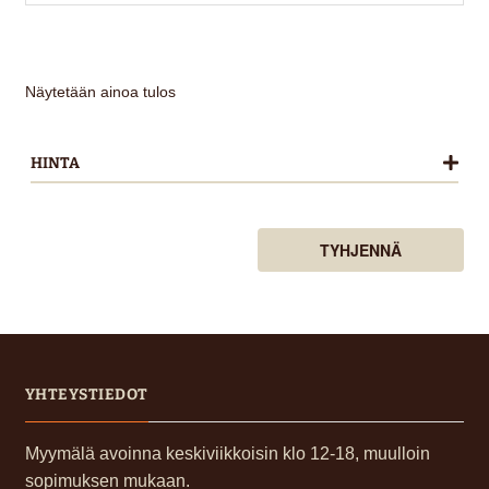
Näytetään ainoa tulos
HINTA
TYHJENNÄ
YHTEYSTIEDOT
Myymälä avoinna keskiviikkoisin klo 12-18, muulloin
sopimuksen mukaan.