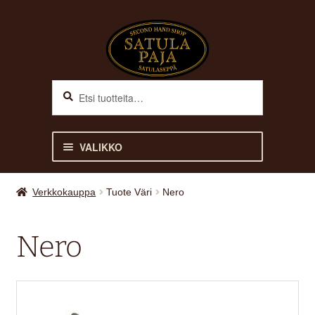
Siirry
Siirry
navigointiin
sisältöön
Haku
Etsi:
VALIKKO
ETUSIVU
Verkkokauppa
Tuote Väri
Nero
VERKKOKAUPPA
Nero
Laajen
HEVOSELLE
alemm
tason
Laajen
RATSASTAJALLE