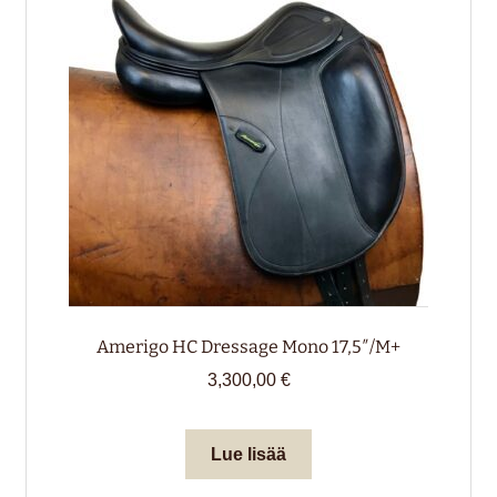
valikko
alemm
tason
HIRVENNAHKA
valikko
LAHJAKORTTI
Amerigo HC Dressage Mono 17,5″/M+
3,300,00
€
Lue lisää