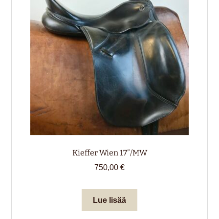
valikko
alemm
tason
HIRVENNAHKA
valikko
LAHJAKORTTI
Kieffer Wien 17”/MW
750,00
€
Lue lisää