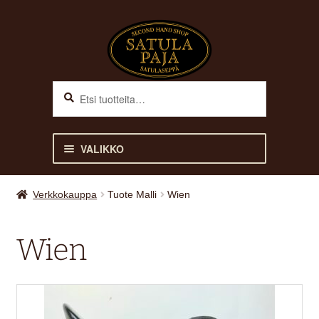
Siirry
Siirry
navigointiin
sisältöön
Haku
Etsi:
VALIKKO
ETUSIVU
Verkkokauppa
Tuote Malli
Wien
VERKKOKAUPPA
Wien
Laajen
HEVOSELLE
alemm
tason
Laajen
RATSASTAJALLE