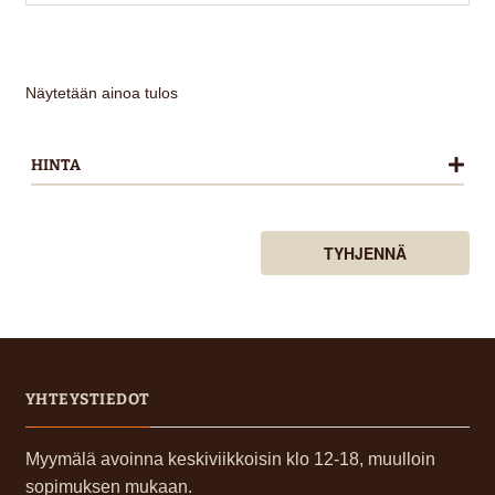
Näytetään ainoa tulos
HINTA
TYHJENNÄ
YHTEYSTIEDOT
Myymälä avoinna keskiviikkoisin klo 12-18, muulloin
sopimuksen mukaan.