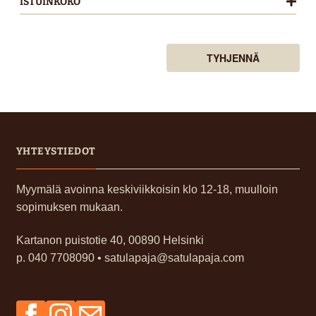
ISTUINKOKO
Kaikki istuinkoot
TYHJENNÄ
YHTEYSTIEDOT
Myymälä avoinna keskiviikkoisin klo 12-18, muulloin
sopimuksen mukaan.
Kartanon puistotie 40, 00890 Helsinki
p. 040 7708090 • satulapaja@satulapaja.com
Facebook
Instagram
Sähköposti