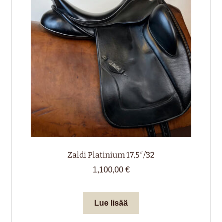
valikko
alemm
tason
HIRVENNAHKA
valikko
LAHJAKORTTI
Zaldi Platinium 17,5″/32
1,100,00
€
Lue lisää