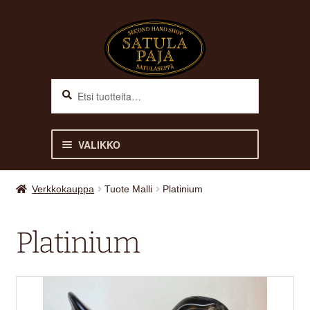
Siirry
Siirry
navigointiin
sisältöön
Haku
Etsi:
VALIKKO
ETUSIVU
Verkkokauppa
Tuote Malli
Platinium
VERKKOKAUPPA
Platinium
Laajen
HEVOSELLE
alemm
tason
Laajen
RATSASTAJALLE