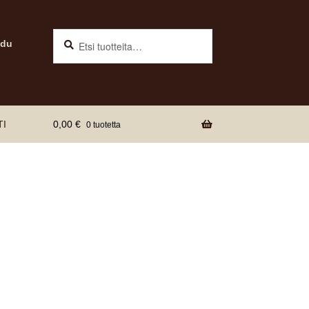
Haku
Etsi:
udu
TI
0,00
€
0 tuotetta