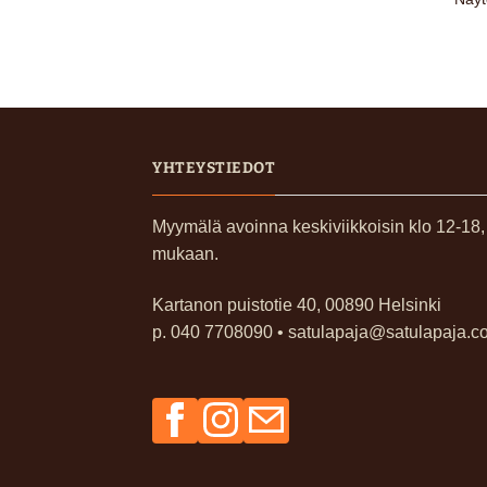
YHTEYSTIEDOT
Myymälä avoinna keskiviikkoisin klo 12-18
mukaan.
Kartanon puistotie 40, 00890 Helsinki
p. 040 7708090 • satulapaja@satulapaja.c
Facebook
Instagram
Sähköposti