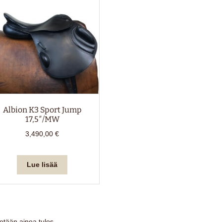
Albion K3 Sport Jump
17,5″/MW
3,490,00
€
Lue lisää
etään ainoa tulos