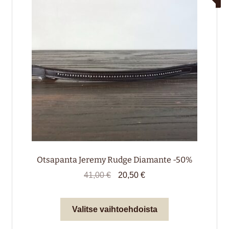
valikko
alemm
tason
HIRVENNAHKA
valikko
LAHJAKORTTI
Otsapanta Jeremy Rudge Diamante -50%
Alkuperäinen
Nykyinen
41,00
€
20,50
€
hinta
hinta
oli:
on:
Tällä
Valitse vaihtoehdoista
41,00 €.
20,50 €.
tuotteella