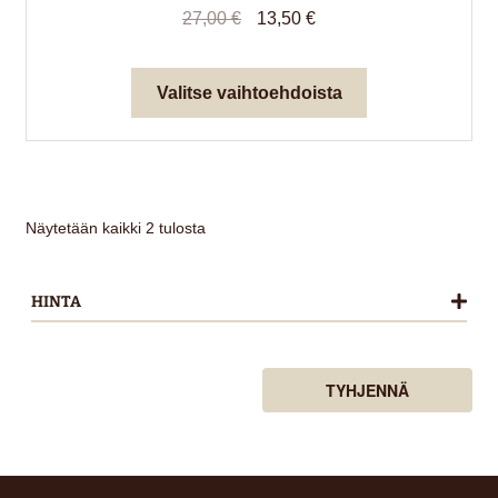
Alkuperäinen
Nykyinen
27,00
€
13,50
€
hinta
hinta
oli:
on:
Tällä
Valitse vaihtoehdoista
27,00 €.
13,50 €.
tuotteella
on
useampi
muunnelma.
Voit
Näytetään kaikki 2 tulosta
tehdä
valinnat
HINTA
tuotteen
sivulla.
TYHJENNÄ