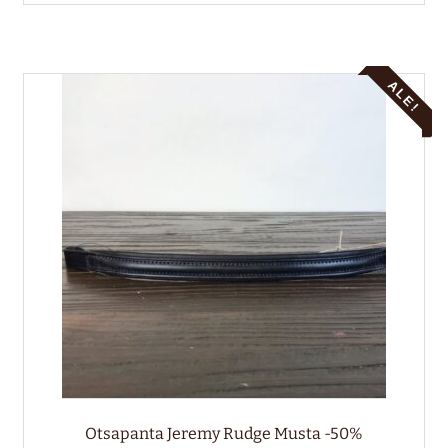
on
useampi
muunnelma.
Voit
ALE!
tehdä
valinnat
tuotteen
sivulla.
Otsapanta Jeremy Rudge Musta -50%