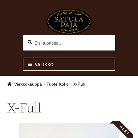
Siirry
Siirry
navigointiin
sisältöön
Haku
Etsi:
VALIKKO
ETUSIVU
Verkkokauppa
Tuote Koko
X-Full
VERKKOKAUPPA
X-Full
Laajen
HEVOSELLE
alemm
ALE!
tason
Laajen
RATSASTAJALLE