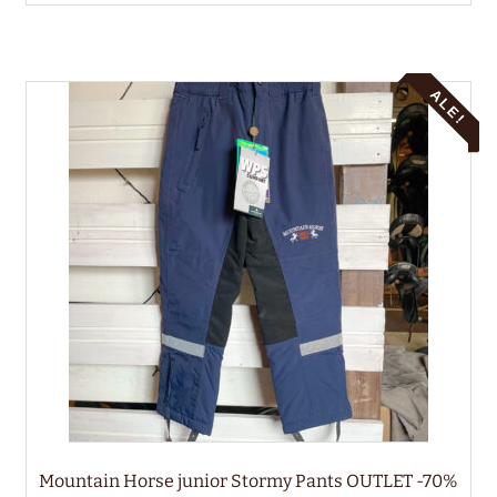
on
useampi
muunnelma.
Voit
ALE!
tehdä
valinnat
tuotteen
sivulla.
Mountain Horse junior Stormy Pants OUTLET -70%