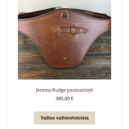
valikko
alemm
tason
HIRVENNAHKA
valikko
LAHJAKORTTI
Jeremy Rudge panssarivyö
395,00
€
Tällä
Valitse vaihtoehdoista
tuotteella