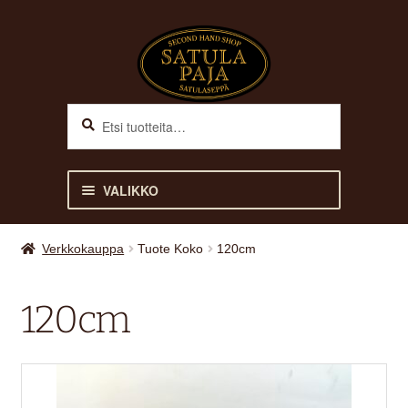
Siirry
Siirry
navigointiin
sisältöön
Haku
Etsi:
VALIKKO
ETUSIVU
Verkkokauppa
Tuote Koko
120cm
VERKKOKAUPPA
120cm
Laajen
HEVOSELLE
alemm
tason
Laajen
RATSASTAJALLE