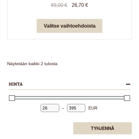
Alkuperäinen
Nykyinen
89,00
€
26,70
€
hinta
hinta
oli:
on:
Tällä
Valitse vaihtoehdoista
89,00 €.
26,70 €.
tuotteella
on
useampi
muunnelma.
Voit
Näytetään kaikki 2 tulosta
tehdä
valinnat
HINTA
tuotteen
sivulla.
-
EUR
TYHJENNÄ